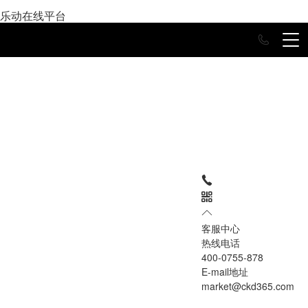
乐动在线平台
客服中心
热线电话
400-0755-878
E-mail地址
market@ckd365.com