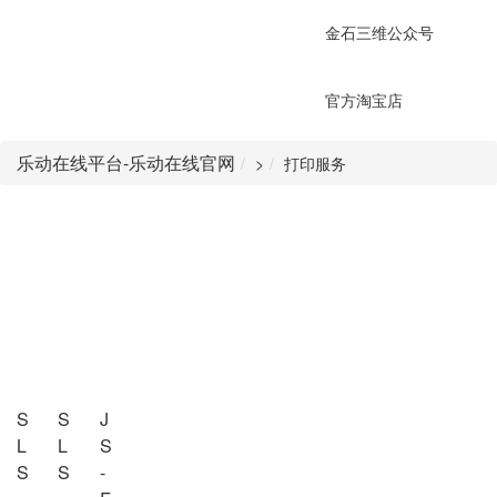
金石三维公众号
官方淘宝店
乐动在线平台-乐动在线官网
>
打印服务
S
S
J
L
L
S
S
S
-