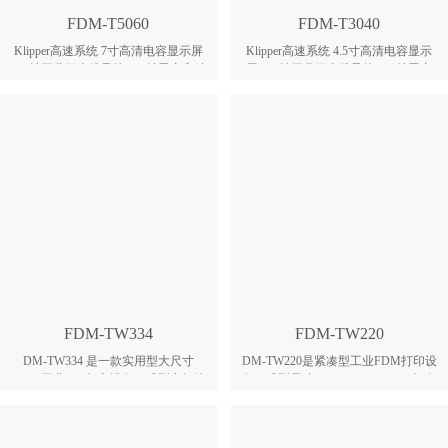
FDM-T5060
FDM-T3040
Klipper高速系统 7寸高清电容显示屏
Klipper高速系统 4.5寸高清电容显示
XY轴工业级直线导轨 XY轴雷赛高精
屏 XY轴工业级直线导轨 XY轴雷赛
度伺服电机（闭环驱动） 双Z轴同步
高精度伺服电机（闭环驱动） 双Z轴
一体丝杆 最高打印速度可达：
同步一体丝杆 HGX V2款减速硬化钢
600mm/s HGX V2款减速硬化钢齿轮
齿轮金属近端挤出机 最高打印速度可
金属近端挤出机 陶瓷加热可快拆式热
达：600mm/s 陶瓷加热可快拆式热
端，助力高速打印 独立供电大功率硅
端，助力高速打印 独立供电大功率硅
胶热床+12mm加厚铝板平台+可拆卸
胶热床+12mm加厚铝板平台+可拆卸
磁吸钢 板平台，平台更平整，取模更
磁吸钢 板平台，平台更平整，取模更
简单 全封闭一体机箱，配备恒温控制
简单 全封闭一体机箱，配备恒温控制
风扇，机舱内温度最高可达 60，轻松
风扇，机舱内温度最高可达 60，轻松
打印ABS，PETG，尼龙，尼龙碳纤
打印ABS，PETG，尼龙，尼龙碳纤
等高温材料。
等高温材料
FDM-TW334
FDM-TW220
DM-TW334 是一款实用型大尺寸
DM-TW220是紧凑型工业FDM打印设
FDM 工业 3D 打印设备，成型空间达
备，成型尺寸220×220×250mm，机身
300×300×400mm，整机外观紧凑，适
小巧便携，整机毛重25kg以上，适配
配各类工业与文创小件打样、小批量
办公、车间多场景摆放。设备搭载步
生产。设备采用步进电机驱动，适配
进电机，适配1.75mm耗材线材，标配