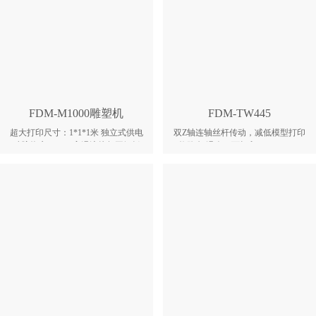
FDM-M1000雕塑机
FDM-TW445
超大打印尺寸：1*1*1米 独立式供电
双Z轴连轴丝杆传动，减低模型打印
硅胶热床+12mm高温淬烤超平铝板
纹路 恒温仓，可打印ABS,TPU，
BMG双齿轮主动进料系统 XY轴大扭
PETG等多种工程塑料 采用双开门设
矩雷赛混合伺服电机,闭环驱动 XY轴
计，方便取模和更换耗材 自主研发挤
工业直线模组导轨 喷头温度最高
出系统，近端进料，送料更精确 平台
320℃,可打印市面上大部分材料 快速
采用进口铝合金平台，平面度更高，
加热,热床温度最高110℃ 双Z四轴机
提高打印质量
械同步一体高精度滚珠丝杆 打印稳定
独立材料储存箱