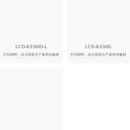
LCD-KS300D-L
LCD-KS300L
打印材料：自主研发生产多种光敏材
打印材料：自主研发生产多种光敏材
料，完美匹配设备性能和软件参数 结
料，完美匹配设备性能和软件参数 结
构框架：全金属框架及外壳，拥有更
构框架：全金属框架及外壳，拥有更
强的稳定性和使用寿命 打印精度：采
强的稳定性和使用寿命 控制软件：
用高精度升降模组，可打印高度为
DreamBuilder控制软件，完美契合设
390mm的零件 成型质量：成型件细节
备和材料的性能需求 快速打印：机器
清晰，表面光滑，成型速度较快 性价
搭配透氧膜，可不间断的持续快速打
比：极高的性价比，且操作简单方
印，2小时生产一双鞋 升降模组：Z
便，满足个人用户的DIY创意需求 料
轴采用大理石和高精度丝杆导轨，及
盘：铝合金树脂槽，搭配快捷HDF膜
步进电机控制 料盘：铝合金树脂槽，
更换方式，让维护更简易化 恒温：搭
搭配快捷透氧膜更换方式，让维护更
配温度控制系统，打印空间内部温度
简易化 光机：4K高分辨率投影光
可保持在25-35℃ 升降门：脚踢式感
机，采用德州仪器大功率DLP技术，
应开关门，让操作更便捷
打印速度快