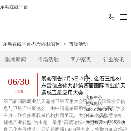
乐动在线平台
乐动在线平台-乐动在线官网
>
市场活动
集团新闻
市场活动
客户案例
行业资讯
展会预告|7月5日-7日，金石三维&广
06
/
30
东雷佳邀你共赴第四届国际商业航天
2026
遥感卫星应用大会
客服中心
第四届国际商业航天遥感卫星应用大会暨第二届国际空天信
热线电话
息与卫星产业展览会，由中国遥感应用协会、北京宇航学会
400-0755-878
E-mail地址
主办，联合多家权威机构共同呈现。大会以“空天智慧感知，
market@ckd365.com
规模产业转型”为主题，采用“高端论坛+展览展示+行业活动”
多元化办展模式。展览总面积15000平方米，将举办40余场论