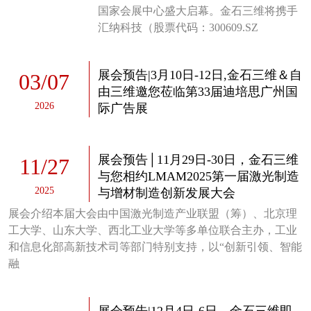
国家会展中心盛大启幕。金石三维将携手
汇纳科技（股票代码：300609.SZ
展会预告|3月10日-12日,金石三维＆自
03
/
07
由三维邀您莅临第33届迪培思广州国
2026
际广告展
展会预告│11月29日-30日，金石三维
11
/
27
与您相约LMAM2025第一届激光制造
2025
与增材制造创新发展大会
展会介绍本届大会由中国激光制造产业联盟（筹）、北京理
工大学、山东大学、西北工业大学等多单位联合主办，工业
和信息化部高新技术司等部门特别支持，以“创新引领、智能
融
展会预告|12月4日-6日，金石三维即