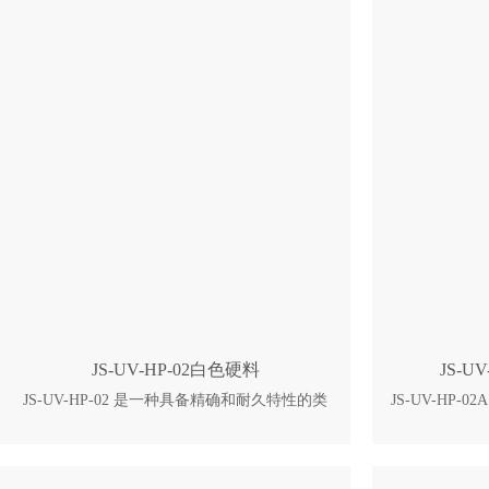
JS-UV-HP-02白色硬料
JS-U
JS-UV-HP-02 是一种具备精确和耐久特性的类
JS-UV-HP
ABS 的立体光造型树脂。它被用于固态激光的
ABS 的立
光固化成型法。 JS-UV-HP-02可应用于汽车，
光固化成型法。
医疗，消费电子等工业领域的母模，概念模
车，医疗，消
型，一般部件，功能性部件的制作。 典型特点
模型，一般部