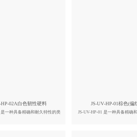
V-HP-02A白色韧性硬料
JS-UV-HP-01棕色(
-02A 是一种具备精确和耐久特性的类
JS-UV-HP-01 是一种具备
体光造型树脂。它被用于固态激光的
ABS 的立体光造型树脂。它被
 JS-UV-HP-02A 可应用于汽
光固化成型法。 JS-UV-HP-0
费电子等工业领域的母模，概念
汽车，医疗，消费电子等工业
件，功能性部件的制作。 典型特
念模型，一般部件，功能性部件