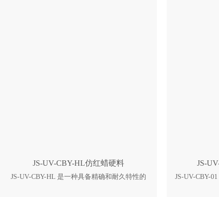
中等粘度的液态树脂，确保其更容易涂层以及
点： 中等粘
清洗部件和机器 在潮湿环境中具有更好的强度
以及清洗部件
及尺寸保 持特性 只需要极小的部件修饰 更长
强度及尺寸保
的实际使用期限
JS-UV-CBY-HL仿红蜡硬料
JS-U
JS-UV-CBY-HL 是一种具备精确和耐久特性的
JS-UV-CB
类 ABS 的立体光造型树脂。它被用于固态激光
ABS 的立
的光固化成型法。 JS-UV-CBY-HL 可应用于鞋
光固化成型法。
模，汽车，医疗，消费电子等工业领域的母
模，汽车，
模，概念模型，一般部件，功能性部件的制
模，概念模