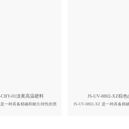
度的液态树脂，确保其更容易涂层
优点： 中等粘度的液态树脂，
和机器 在潮湿环境中具有更好的
层以及清洗部件和机器 在潮湿
 持特性 只需要极小的部件修饰
的强度及尺寸保持特性 只需要
更长的实际使用期限
更长的实际使用期
V-CBY-01淡黄高温硬料
JS-UV-8802-XZ棕色
Y-01 是一种具备精确和耐久特性的类
JS-UV-8802-XZ 是一种具
体光造型树脂。它被用于固态激光的
类 ABS 的立体光造型树脂。
 JS-UV-CBY-01 可应用于鞋
的光固化成型法。 JS-UV-8802
医疗，消费电子等工业领域的母
模，汽车，医疗，消费电子等
型，一般部件，功能性部件的制
模，概念模型，一般部件，功