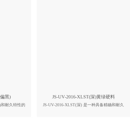
确保其更容易涂
作。 典型优点： 更少的部件完成时间 能够建
环境中具有更好
造精确和高韧性的 部件并提高了部件的尺寸稳
极小的部件修饰
定性 对于真空铸造部件的高质量控制 低收缩和
限
优异的耐变黄性 华丽的灰色外观 卓越的可加工
性
(偏黑)
JS-UV-2016-XLST(深)黄绿硬料
备精确和耐久特性的
JS-UV-2016-XLST(深) 是一种具备精确和耐久
它被用于固态激光
特性的类 ABS 的立体光造型树脂。它被用于固
-XZ 可应用于鞋
态激光的光固化成型法。JS-UV-2016-
工业领域的母
XLST(深)可应用于汽车，医疗，消费电子等工
能性部件的制
业领域的母模，概念模型，一般部件，功能性