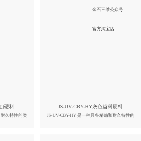
金石三维公众号
官方淘宝店
偏红)硬料
JS-UV-CBY-HY灰色齿科硬料
精确和耐久特性的类
JS-UV-CBY-HY 是一种具备精确和耐久特性的
用于固态激光的
类 ABS 的立体光造型树脂。它被用于固态激光
1 可应用于鞋模，
的光固化成型法。 JS-UV-CBY-HY 可应用于鞋
领域的母模，概
模，汽车，医疗，消费电子等工业领域的母
的制作。 典型
模，概念模型，一般部件，功能性部件的制