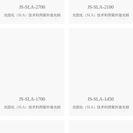
形，速度与细节品质兼得。 4、闭合
JS-SLA-2700
JS-SLA-2100
式防尘保护光路，激光功率在线监测
并自动补偿，光学器件寿命长，长期
光固化（SLA）技术利用紫外激光精
光固化（SLA）技术利用紫外激光精
输出稳定，运维成本低。 5、标准浮
确扫描液态光敏树脂表面，使其固化
确扫描液态光敏树脂表面，使其固化
块控制液位，快速准确，无需中途频
形成单层截面；随后平台下降，覆盖
形成单层截面；随后平台下降，覆盖
繁加料；伺服电机配合滚珠丝杆传
新树脂，继续扫描固化，逐层叠加，
新树脂，继续扫描固化，逐层叠加，
动，Z轴定位精准，保障零件尺寸精
最终获得高精度立体实体。 1.本机成
最终获得高精度立体实体。 JS-SLA-
确度。
型空间达2700×900×800mm，可整体
2100 大幅面 SLA 3D打印机，专为对
打印大型部件，无需拼接。 2.三激光
精度、效率和成型尺寸有高要求的专
扫描系统有效提升打印效率。 3.机身
业用户而设计。 1、超大幅面一次成
采用大理石结构，导轨平面度
型，杜绝拼接工序，显著缩短交付周
0.006mm，最小层厚0.05mm，兼顾大
期。 2、智能切换大小光斑，内腔高
尺寸下的精度与表面光滑度。
效扫描，外表精细刻画，兼顾速度与
品质。 3、精密传动与自动稳位系
统，确保各维度尺寸精准，细节表现
卓越。 4、封闭防尘及功率自补偿，
延长光学器件寿命，降低长期运维成
本。 5、预设专属工艺参数，开箱即
JS-SLA-1700
JS-SLA-1450
投入生产，免除繁复调试流程。
光固化（SLA）技术利用紫外激光精
光固化（SLA）技术利用紫外激光精
确扫描液态光敏树脂表面，使其固化
确扫描液态光敏树脂表面，使其固化
形成单层截面；随后平台下降，覆盖
形成单层截面；随后平台下降，覆盖
新树脂，继续扫描固化，逐层叠加，
新树脂，继续扫描固化，逐层叠加，
最终获得高精度立体实体。 JS-
最终获得高精度立体实体。 JS-SLA-