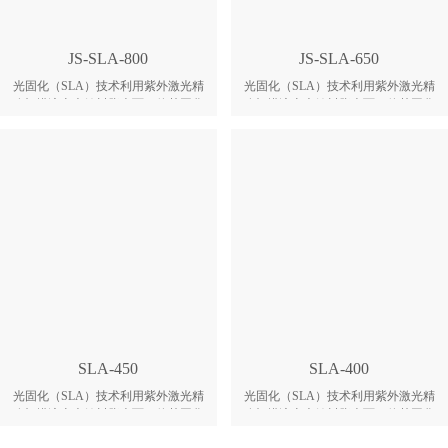
电控升降，取件查看轻松省力，操作
4、自动识别内外表面，大光斑填
效率提升。 4、高精度装配确保刮刀
充，小光斑刻画，效率细节兼顾。
刃口平整，涂层均匀稳定，表面光
5、光路闭合防尘，功率自动补偿，
JS-SLA-800
JS-SLA-650
滑，减少后处理打磨。
光学器件耐用，维护成本低。 6、浮
块自动控制液位，伺服丝杆传动，免
光固化（SLA）技术利用紫外激光精
光固化（SLA）技术利用紫外激光精
频繁加料，尺寸精准。
确扫描液态光敏树脂表面，使其固化
确扫描液态光敏树脂表面，使其固化
形成单层截面；随后平台下降，覆盖
形成单层截面；随后平台下降，覆盖
新树脂，继续扫描固化，逐层叠加，
新树脂，继续扫描固化，逐层叠加，
最终获得高精度立体实体。 JS-SLA-
最终获得高精度立体实体。 JS-SLA-
850为中幅面 SLA 3D打印机，专为对
600适合中小批量手板、检具及产品
精度、效率和成型尺寸有高要求的专
原型生产，专为对精度、效率和成型
业用户而设计。 1、大理石框架抑制
尺寸有高要求的专业用户而设计。
振动，标定板校准基准，精度稳，批
1、精度稳定，批量件尺寸一致。 2、
量一致。 2、自研材料匹配设备，预
开箱即可生产，免去反复调试。 3、
设工艺参数，开箱即投产，免调试。
涂层均匀，打印过程稳定。 4、大小
3、大理石平台双导轨驱动，静音涂
光斑自动切换，效率与细节兼顾。
铺，液位监测，真空刮刀保平整。
5、光学器件耐用，维护成本低。 6、
4、自动识别内外表面，大光斑填
免频繁加料，Z轴定位精准。
充，小光斑刻画，效率细节兼顾。
5、光路闭合防尘，功率自动补偿，
SLA-450
SLA-400
光学器件耐用，维护成本低。 6、浮
块自动控制液位，伺服丝杆传动，免
光固化（SLA）技术利用紫外激光精
光固化（SLA）技术利用紫外激光精
频繁加料，尺寸精准。
确扫描液态光敏树脂表面，使其固化
确扫描液态光敏树脂表面，使其固化
形成单层截面；随后平台下降，覆盖
形成单层截面；随后平台下降，覆盖