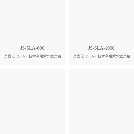
JS-SLA-600
JS-SLA-1000
光固化（SLA）技术利用紫外激光精
光固化（SLA）技术利用紫外激光精
确扫描液态光敏树脂表面，使其固化
确扫描液态光敏树脂表面，使其固化
形成单层截面；随后平台下降，覆盖
形成单层截面；随后平台下降，覆盖
新树脂，继续扫描固化，逐层叠加，
新树脂，继续扫描固化，逐层叠加，
最终获得高精度立体实体。 JS-SLA-
最终获得高精度立体实体。 JS-SLA-
600适合中小批量手板、检具及产品
1000 可打印尺寸较大的中型样件，专
原型生产，专为对精度、效率和成型
为对精度、效率和成型尺寸有高要求
尺寸有高要求的专业用户而设计。
的专业用户而设计。 1、大理石框架
1、精度稳定，批量件尺寸一致。 2、
与精密传动配合，从结构层抑制振动
开箱即可生产，免去反复调试。 3、
与形变，长久打印精度稳定，批量件
涂层均匀，打印过程稳定。 4、大小
尺寸一致。 2、自研光敏材料与设备
光斑自动切换，效率与细节兼顾。
深度匹配，预设最佳工艺参数包，开
5、光学器件耐用，维护成本低。 6、
箱即投入生产，省去反复试错调试。
免频繁加料，Z轴定位精准。
3、自动识别截面内外表面，大光斑
高速填充内部，小光斑精细刻画外