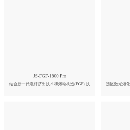
JS-FGF-1800 Pro
结合新一代螺杆挤出技术和熔粒构造(FGF) 技
选区激光熔化
术 研发的工业级高性能系列3D打印机均采用
区熔化的方
公司自主研发生产 的颗粒状、高分子复合材
粉末，高能
料打印，有材料成本低、打印成型速度快、产
熔化并快速
品强度高、室外耐候等优点。 1. 气动自动送
个层厚，重
料，缺料实时检测。 2. 紧急停止模式，操作
堆积，直至
安全有保障。 3. 状态指示灯带，进度一目了
护下进行，防止金
然。 4. 整体吊装就位，插电即用。 5. 70公斤
多功能成型