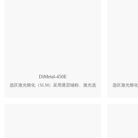
密封储料箱，气动补料。 6. 电容多点触控
型，广泛应
屏，操作简单直观。 7. 全包围钣金外罩保
航空航天等领
温，可选配高温版。
过程中吸粉
残留 2、气
中含氧量低成
艺参数与实
DiMetal-450E
选区激光熔化（SLM）采用逐层铺粉、激光选
选区激光熔化
区熔化的方式成型。刮刀先铺一层微米级金属
区熔化的方
粉末，高能激光按截面路径扫描，将粉末完全
粉末，高能
熔化并快速凝固成实体层。随后成型缸下降一
熔化并快速
个层厚，重新铺粉，激光继续扫描。如此反复
个层厚，重
堆积，直至完整零件成型。全程在惰性气体保
堆积，直至
护下进行，防止金属氧化。 DiMetal-450E是中
护下进行，防止
大尺寸工业级金属3D打印机，成型尺寸可达
尺寸工业级
480mm级别，适配鞋业、模具、汽车、航空航
一体化成型