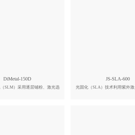
DiMetal-150D
JS-SLA-600
（SLM）采用逐层铺粉、激光选
光固化（SLA）技术利用紫外
式成型。刮刀先铺一层微米级金属
态光敏树脂表面，使其固化形成
激光按截面路径扫描，将粉末完全
后平台下降，覆盖新树脂，继续
凝固成实体层。随后成型缸下降一
层叠加，最终获得高精度立体实体。
新铺粉，激光继续扫描。如此反复
600适合中小批量手板、检具
完整零件成型。全程在惰性气体保
产，专为对精度、效率和成型尺
属氧化。 DiMetal-150D搭载
专业用户而设计。 1、精度稳
平台，可实现多种金属材料直接成
一致。 2、开箱即可生产，免