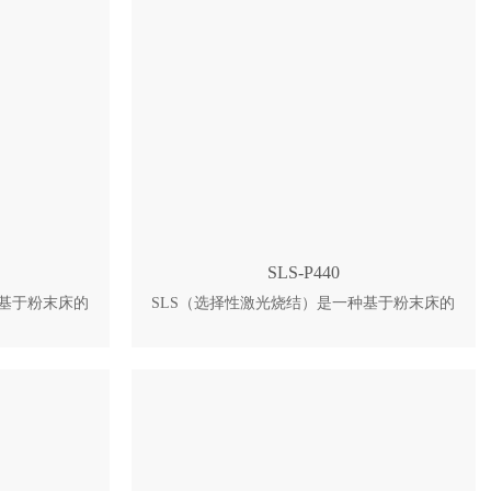
 4、大小光斑
件尺寸一致。 2、自研光敏材料与设备深度匹
5、光学器件耐
配，预设最佳工艺参数包，开箱即投入生产，
加料，Z轴定位
省去反复试错调试。 3、自动识别截面内外表
面，大光斑高速填充内部，小光斑精细刻画外
形，速度与细节品质兼得。 4、闭合式防尘保
护光路，激光功率在线监测并自动补偿，光学
器件寿命长，长期输出稳定，运维成本低。
5、标准浮块控制液位，快速准确，无需中途
频繁加料；伺服电机配合滚珠丝杆传动，Z轴
定位精准，保障零件尺寸精确度。
SLS-P440
种基于粉末床的
SLS（选择性激光烧结）是一种基于粉末床的
功率激光将粉
增材制造技术。其原理是利用高功率激光将粉
颗粒相互粘结
末材料局部加热至烧结温度，使颗粒相互粘结
叠加，最终制
形成单层实体截面，再通过逐层叠加，最终制
D打印具有高强
造出完整的三维零件。 尼龙3D打印具有高强
造复杂架构等
度、高韧性、耐磨耐腐蚀、可制造复杂架构等
 1、效率高，
优点，可打印小批量功能零件 1、成型尺寸
完一缸，一天两
大，效率高。单缸60L，支持最大680mm零
供应全集成，仅
件，覆盖多数打印场景。 2、耗材复用率高。