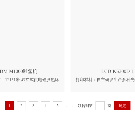
大件加工。 1、上落粉铺粉 大容
需8.7m²。 3、操作易，无需
系统，配备自适应铺粉检测 2、
单，安装快捷。 4、品质好，
 先进的多光束拼接技术，确保搭
刮刀铺粉，表面精细，壁厚可达0.
体一致性 3、超高安全阈值 设计
回本快，每缸23L产能，1年
全阈值标准，具备多重互锁与应急
观。
末自动循环 全自动、大容量的粉末
环处理系统，提升运营连续性
FDM-M1000雕塑机
LCD-KS300D-L
：1*1*1米 独立式供电硅胶热床
打印材料：自主研发生产多种光
温淬烤超平铝板 BMG双齿轮主动进
匹配设备性能和软件参数 结构
轴大扭矩雷赛混合伺服电机,闭环驱
框架及外壳，拥有更强的稳定
工业直线模组导轨 喷头温度最高
打印精度：采用高精度升降模组
打印市面上大部分材料 快速加热,热
为390mm的零件 成型质量：
>
|
1
2
3
4
5
跳转到第
页
10℃ 双Z四轴机械同步一体高精
晰，表面光滑，成型速度较快 
杆 打印稳定 独立材料储存箱
的性价比，且操作简单方便，满
DIY创意需求 料盘：铝合金树
HDF膜更换方式，让维护更简
配温度控制系统，打印空间内部