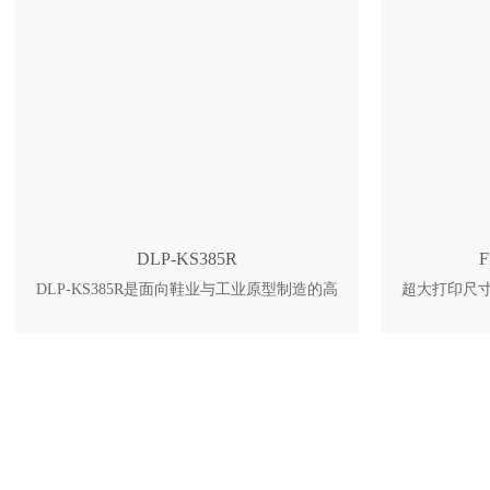
天、核电军工等领域大中型零件量产。 1、上
源重工等行业
落粉铺粉 采用上落粉铺粉方式，铺粉速度
量上落粉铺粉
快，配合自适应铺粉检测 2、多光束拼接 先进
多光束拼接
的多光束拼接技术，确保搭接区质量与整体一
接区质量与整
致性 3、粉末闭环控制 全流程粉末闭环控制与
符合超高安
长效过滤系统，安全且经济
机制 4、粉
自动循
DLP-KS385R
DLP-KS385R是面向鞋业与工业原型制造的高
超大打印尺寸
性价比DLP光固化打印设备，适配鞋模、坐
+12mm高
垫、靠枕、柔性手板、工业零件等产品快速成
料系统 XY
型。整机采用全金属框架外壳，结构稳固耐
动 XY轴
用；搭载8K高清屏幕搭配高透光石英玻璃，
320℃,可
成型精度控制在0.03mm以内，成品细节锐
床温度最高1
利、表面光滑且打印速度出众。设备配套自研
度滚珠丝
多类型专用光敏树脂，参数匹配度高；铝合金
树脂槽支持快速更换FEP膜，维护便捷，感应
升降门简化日常操作。配备蜂窝活性炭循环过