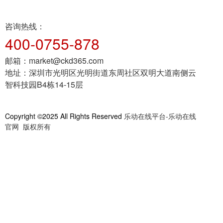
滤系统，净化打印气味、改善作业环境。整机
操作门槛低，兼顾企业打样量产与个人创意
咨询热线：
DIY需求，是柔性件、精密原型小批量制作的
400-0755-878
优选机型。
邮箱：
market@ckd365.com
地址：
深圳市光明区光明街道东周社区双明大道南侧云
智科技园B4栋14-15层
Copyright ©2025 All Rights Reserved
乐动在线平台-乐动在线
官网 版权所有