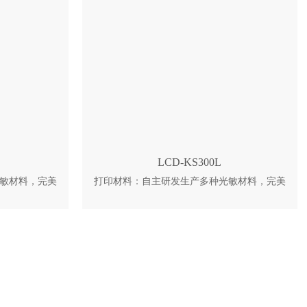
工具换缸，流程简
原厂复活技术，粉末利用率接近100%，表面
小光斑高精度，
质量与力学性能有保障。 3、双刮刀双向铺
3mm。 5、
粉。多轴可调，铺粉均匀，温场稳定，溢粉
回本，利润率可
少。 4、设备利用率高。抗氧化耗材支持热换
缸，减少冷却预热时间；外置粉缸可中途补
粉。
LCD-KS300L
敏材料，完美
打印材料：自主研发生产多种光敏材料，完美
框架：全金属
匹配设备性能和软件参数 结构框架：全金属
性和使用寿命
框架及外壳，拥有更强的稳定性和使用寿命
，可打印高度
控制软件：DreamBuilder控制软件，完美契合
成型件细节清
设备和材料的性能需求 快速打印：机器搭配
性价比：极高
透氧膜，可不间断的持续快速打印，2小时生
足个人用户的
产一双鞋 升降模组：Z轴采用大理石和高精度
脂槽，搭配快捷
丝杆导轨，及步进电机控制 料盘：铝合金树
易化 恒温：搭
脂槽，搭配快捷透氧膜更换方式，让维护更简
温度可保持在
易化 光机：4K高分辨率投影光机，采用德州