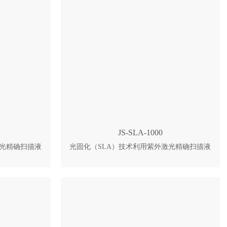
JS-SLA-1000
激光精确扫描液
光固化（SLA）技术利用紫外激光精确扫描液
单层截面；随
态光敏树脂表面，使其固化形成单层截面；随
扫描固化，逐
后平台下降，覆盖新树脂，继续扫描固化，逐
 JS-SLA-
层叠加，最终获得高精度立体实体。 JS-SLA-
及产品原型生
1000 可打印尺寸较大的中型样件，专为对精
寸有高要求的
度、效率和成型尺寸有高要求的专业用户而设
定，批量件尺寸
计。 1、大理石框架与精密传动配合，从结构
去反复调试。
层抑制振动与形变，长久打印精度稳定，批量