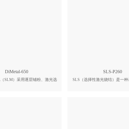
用于电力、工业模具、基础科研、
3、涂层均匀，打印过程稳定。
域。高效粉末吸取装置 1、打印
自动切换，效率与细节兼顾。 
装置 高效运行确保非打印材料无
用，维护成本低。 6、免频繁
密性好 全密封真空腔体，打印过程
精准。
型质量高 3、数据可追溯 所有工
时监控数据均记录存储，数据可追
溯
DiMetal-650
SLS-P260
（SLM）采用逐层铺粉、激光选
SLS（选择性激光烧结）是一
式成型。刮刀先铺一层微米级金属
增材制造技术。其原理是利用高
激光按截面路径扫描，将粉末完全
末材料局部加热至烧结温度，使
凝固成实体层。随后成型缸下降一
形成单层实体截面，再通过逐层
新铺粉，激光继续扫描。如此反复
造出完整的三维零件。 尼龙3
完整零件成型。全程在惰性气体保
度、高韧性、耐磨耐腐蚀、可制
金属氧化。 DiMetal-650为大
优点，适合打印小批量功能零件
金属3D打印机，可实现大型构件
双激光协同扫描，8-10小时打
，适配航空航天、模具、汽车、能
缸。 2、占地小，料缸与氮气