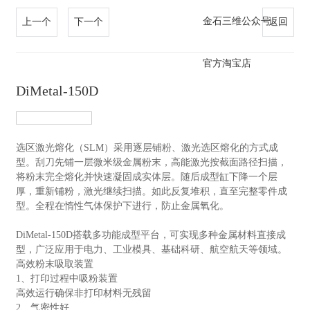
金石三维公众号
上一个
下一个
返回
官方淘宝店
DiMetal-150D
SLM金属3D打印机
选区激光熔化（SLM）采用逐层铺粉、激光选区熔化的方式成
型。刮刀先铺一层微米级金属粉末，高能激光按截面路径扫描，
将粉末完全熔化并快速凝固成实体层。随后成型缸下降一个层
厚，重新铺粉，激光继续扫描。如此反复堆积，直至完整零件成
型。全程在惰性气体保护下进行，防止金属氧化。
DiMetal-150D搭载多功能成型平台，可实现多种金属材料直接成
型，广泛应用于电力、工业模具、基础科研、航空航天等领域。
高效粉末吸取装置
1、打印过程中吸粉装置
高效运行确保非打印材料无残留
2、气密性好