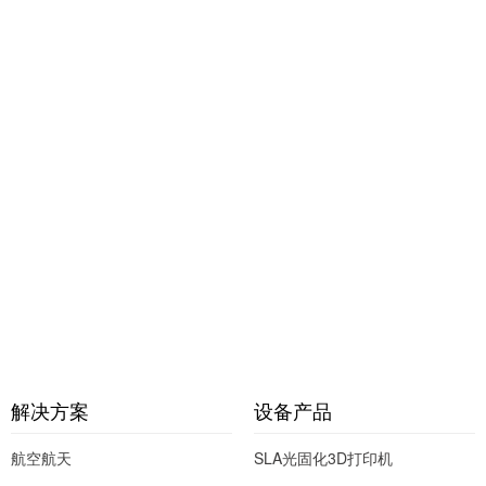
解决方案
设备产品
航空航天
SLA光固化3D打印机