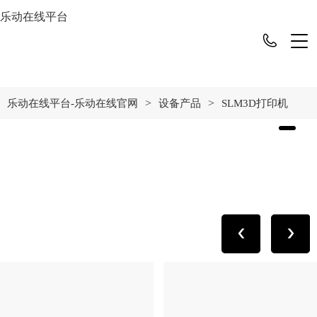
乐动在线平台
>
>
乐动在线平台-乐动在线官网
设备产品
SLM3D打印机