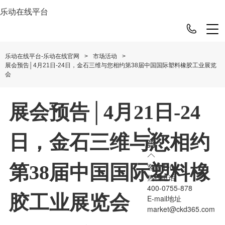
乐动在线平台
>
>
乐动在线平台-乐动在线官网
市场活动
展会预告│4月21日-24日，金石三维与您相约第38届中国国际塑料橡胶工业展览
会
展会预告│4月21日-24
日，金石三维与您相约
第38届中国国际塑料橡
客服中心
热线电话
400-0755-878
胶工业展览会
E-mail地址
market@ckd365.com